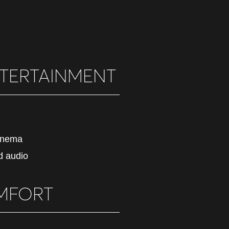
TERTAINMENT
inema
d audio
MFORT