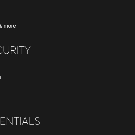
& more
CURITY
m
ENTIALS